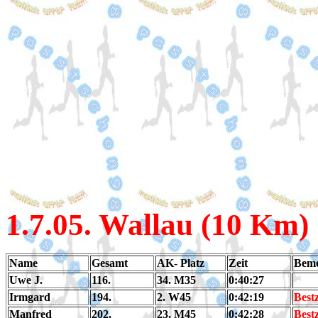
1.7.05. Wallau (10 Km)
Name
Gesamt
AK- Platz
Zeit
Bem
Uwe J.
116.
34. M35
0:40:27
Irmgard
194.
2. W45
0:42:19
Bestz
Manfred
202.
23. M45
0:42:28
Bestz