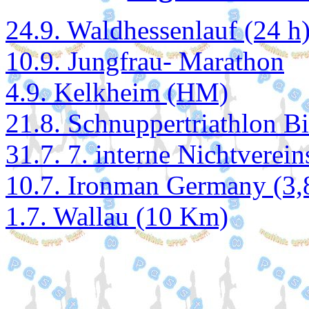
24.9. Waldhessenlauf (24 h
10.9. Jungfrau- Marathon
4.9. Kelkheim (HM)
21.8. Schnuppertriathlon Bi
31.7. 7. interne Nichtverei
10.7. Ironman Germany (3,8
1.7. Wallau (10 Km)