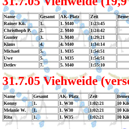
31.7.05 Viehweide (19,
Name
Gesamt
AK- Platz
Zeit
Beme
Rainer Kü.
1.
1. M40
1:23:45
Christhoph P.
2.
2. M40
1:24:42
Gunter
3.
3. M40
1:29:21
Klaus
4.
4. M40
1:34:14
Michael
5.
1. M35
1:54:51
Uwe
5.
1. M35
1:54:51
Detlev
7.
5. M40
1:55:10
31.7.05 Viehweide (vers
Name
Gesamt
AK- Platz
Zeit
Beme
Konny
1.
1. W30
1:02:21
10 Ki
Melanie W.
1.
1. W30
1:02:21
10 Ki
Rita
1.
1. W35
1:02:21
10 Ki