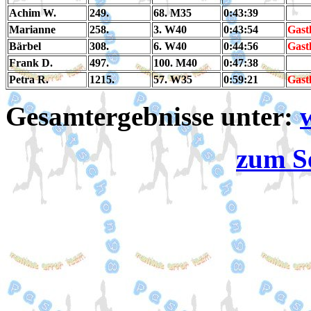
Achim W.
249.
68. M35
0:43:39
Marianne
258.
3. W40
0:43:54
Gast
Bärbel
308.
6. W40
0:44:56
Gast
Frank D.
497.
100. M40
0:47:38
Petra R.
1215.
57. W35
0:59:21
Gast
Gesamtergebnisse unter:
zum S