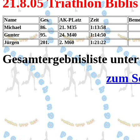
21.8.05 Triathlon Biblis
Name
Ges.
AK-PLatz
Zeit
Beme
Michael
86.
21. M35
1:13:58
Gunter
95.
24. M40
1:14:50
Jürgen
201.
2. M60
1:21:22
Gesamtergebnisliste unte
zum S