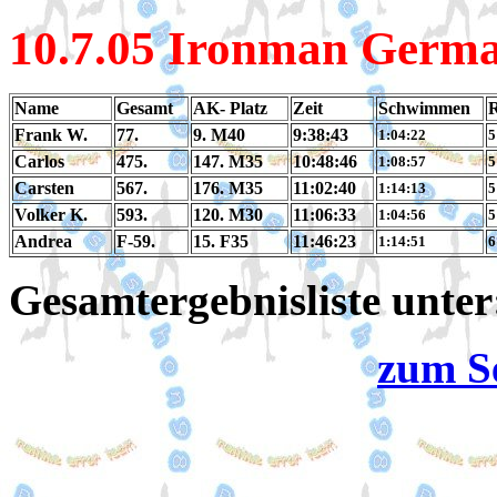
10.7.05 Ironman Germa
Name
Gesamt
AK- Platz
Zeit
Schwimmen
Frank W.
77.
9. M40
9:38:43
1:04:22
5
Carlos
475.
147. M35
10:48:46
1:08:57
5
Carsten
567.
176. M35
11:02:40
1:14:13
5
Volker K.
593.
120. M30
11:06:33
1:04:56
5
Andrea
F-59.
15. F35
11:46:23
1:14:51
6
Gesamtergebnisliste unte
zum S