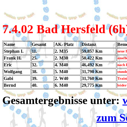
7.4
.02 Bad Hersfeld (6h
Name
Gesamt
AK- Platz
Distanz
Bem
Stephan I.
11.
2. M35
59,857 Km
neue P
Frank H.
25.
2. M30
50,422 Km
ansche
Eric
32.
4. M40
46,492 Km
nach B
Wolfgang
38.
5. M40
31,790 Km
stund
Gabi
39.
2. W40
31,760 Km
Train
Bernd
40.
6. M40
29,775 Km
leider
Gesamtergebnisse unter:
zum S