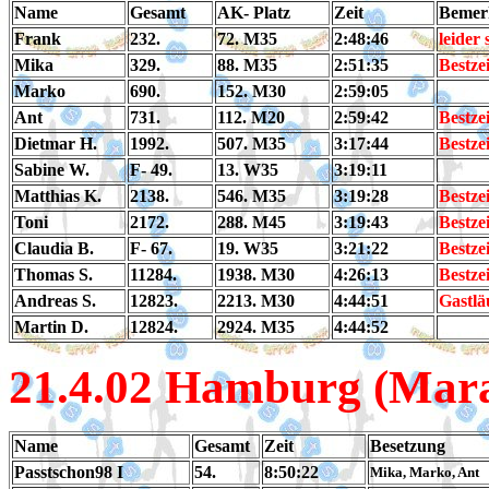
Name
Gesamt
AK- Platz
Zeit
Bemer
Frank
232.
72. M35
2:48:46
leider 
Mika
329.
88. M35
2:51:35
Bestzei
Marko
690.
152. M30
2:59:05
Ant
731.
112. M20
2:59:42
Bestzei
Dietmar H.
1992.
507. M35
3:17:44
Bestzei
Sabine W.
F- 49.
13. W35
3:19:11
Matthias K.
2138.
546. M35
3:19:28
Bestzei
Toni
2172.
288. M45
3:19:43
Bestzei
Claudia B.
F- 67.
19. W35
3:21:22
Bestzei
Thomas S.
11284.
1938. M30
4:26:13
Bestzei
Andreas S.
12823.
2213. M30
4:44:51
Gastlä
Martin D.
12824.
2924. M35
4:44:52
21.4
.02 Hamburg (Mar
Name
Gesamt
Zeit
Besetzung
Passtschon98 I
54.
8:50:22
Mika, Marko, Ant