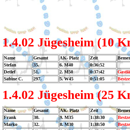
1.4
.02 Jügesheim (10 K
Name
Gesamt
AK- Platz
Zeit
Beme
Stefan
35.
6. M40
0:36:52
Detlef
51.
2. M50
0:37:42
Gastlä
Sabine C.
297.
5. W45
0:51:05
Bestze
1.4
.02 Jügesheim (25 K
Name
Gesamt
AK- Platz
Zeit
Beme
Frank
30.
9. M35
1:38:30
Bestze
Marko
32.
8. M30
1:38:50
Bestze