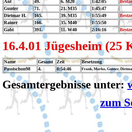
Ant
49.
6. M20
1:42:05
Bestze
Gunter
71.
21. M35
1:45:47
Dietmar H.
165.
39. M35
1:55:49
Bestze
Rainer
166.
35. M40
1:55:50
Gabi
391.
11. W40
2:16:16
Bestze
16.4.01 Jügesheim (25
Name
Gesamt
Zeit
Besetzung
Passtschon98
4.
8:54:46
Frank, Marko, Gunter, Dietma
Gesamtergebnisse unter:
zum S