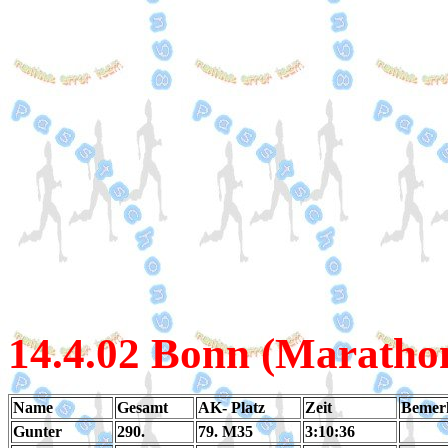
14.4
.02 Bonn (Maratho
Name
Gesamt
AK- Platz
Zeit
Bemer
Gunter
290.
79. M35
3:10:36