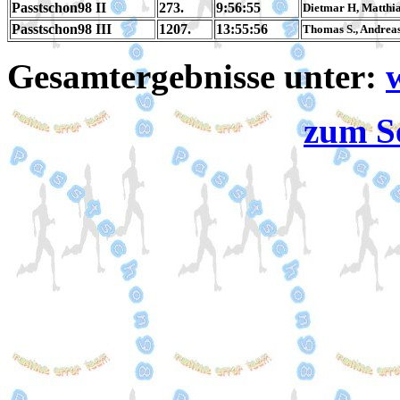
Passtschon98 II
273.
9:56:55
Dietmar H, Matthia
Passtschon98 III
1207.
13:55:56
Thomas S., Andreas
Gesamtergebnisse unter:
zum S