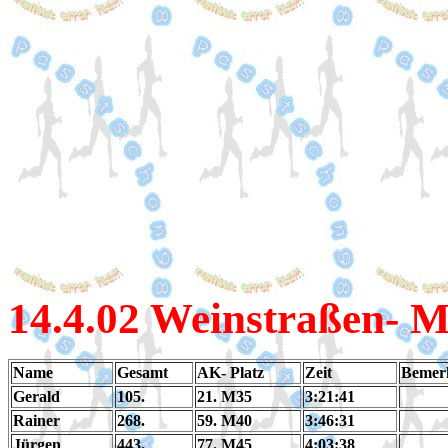
14.4
.02 Weinstraßen- 
Name
Gesamt
AK- Platz
Zeit
Bemer
Gerald
105.
21. M35
3:21:41
Rainer
268.
59. M40
3:46:31
Jürgen
443.
77. M45
4:03:38