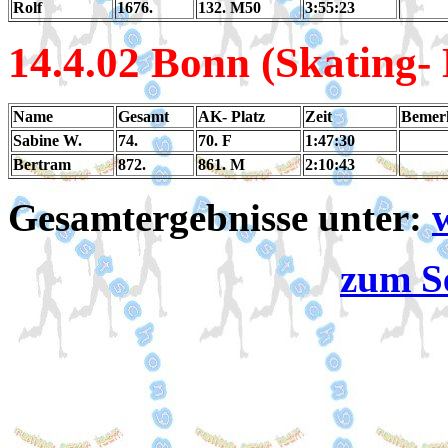
Rolf
1676.
132. M50
3:55:23
14.4
.02 Bonn (Skating-
Name
Gesamt
AK- Platz
Zeit
Bemer
Sabine W.
74.
70. F
1:47:30
Bertram
872.
861. M
2:10:43
Gesamtergebnisse unter:
zum S