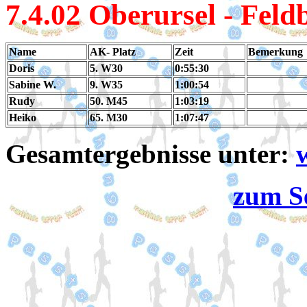
7.4
.02 Oberursel - Feld
Name
AK- Platz
Zeit
Bemerkung
Doris
5. W30
0:55:30
Sabine W.
9. W35
1:00:54
Rudy
50. M45
1:03:19
Heiko
65. M30
1:07:47
Gesamtergebnisse unter:
zum S