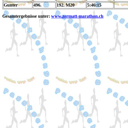
Gunter
496.
192. M20
5:46:15
Gesamtergebnisse unter:
www.zermatt-marathon.ch