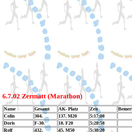
6.7
.02 Zermatt (Marathon)
Name
Gesamt
AK- Platz
Zeit
Bemer
Colin
304.
137. M20
5:17:08
Doris
F-30.
18. F20
5:28:58
Rolf
432.
45. M50
5:38:20