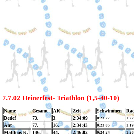
7.7.02 Heinerfest- Triathlon (1,5-40-10)
Name
Gesamt
AK
Zeit
Schwimmen
Ra
Detlef
73.
3.
2:34:09
0:23:27
1:22
Ant
77.
16.
2:34:43
0:23:05
1:19
Matthias K.
146.
44.
2:46:02
0:24:24
1:26