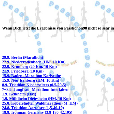
Wenn Dich jetzt die Ergebnisse von Passtschon98 nicht so sehr 
29.9. Berlin (Marathon)
22.9. Niederrodenbach (HM, 10 Km)
22.9. Kronberg (20 Km, 10 Km)
21.9. Friedberg (10 Km)
15.9. Baden- Marathon Karlsruhe
15.9. Neu-Isenburg (HM, 10 Km)
8.9. Triathlon Niederselters (0,5-20-5)
7+8.9. Jungfrau- Marathon Interlaken
1.9. Kelkheim (HM)
1.9. Mühlheim Dietesheim (HM, 10 Km)
25.8. Koberstädter Waldmarathon (M, HM)
24.8. Triathlon Aartalsee (1,5-40-10)
18.8. Ironman Germany (3,8-180-42,195)