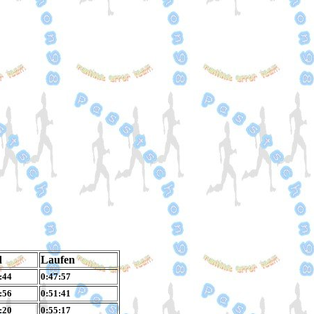
d
Laufen
:44
0:47:57
:56
0:51:41
:20
0:55:17