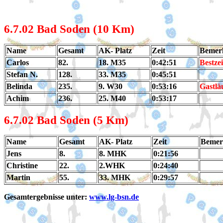
6.7
.02 Bad Soden (10 Km)
Name
Gesamt
AK- Platz
Zeit
Bemer
Carlos
82.
18. M35
0:42:51
Bestzei
Stefan N.
128.
33. M35
0:45:51
Belinda
235.
9. W30
0:53:16
Gastlä
Achim
236.
25. M40
0:53:17
6.7
.02 Bad Soden (5 Km)
Name
Gesamt
AK- Platz
Zeit
Bemer
Jens
8.
8. MHK
0:21:56
Christine
22.
2.WHK
0:24:40
Martin
55.
33. MHK
0:29:57
Gesamtergebnisse unter:
www.lg-bsn.de