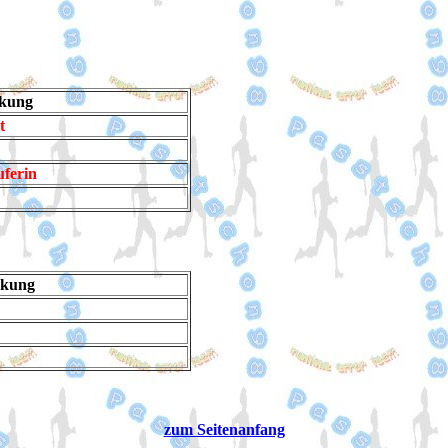
kung
t
uferin
kung
zum Seitenanfang